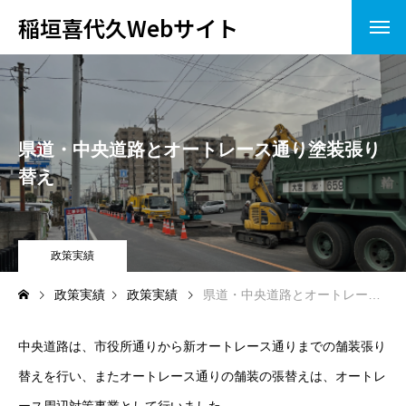
稲垣喜代久Webサイト
ホーム
プロフィール
県道・中央道路とオートレース通り塗装張り
政策目標
替え
政策実績
政策実績
ホーム
政策実績
プロフィール
政策実績
政策目標
県道・中央道路とオートレース通り塗装張り替え
政策実績
中央道路は、市役所通りから新オートレース通りまでの舗装張り
替えを行い、またオートレース通りの舗装の張替えは、オートレ